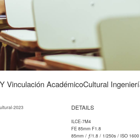
 Y Vinculación AcadémicoCultural Ingenier
DETAILS
ultural-2023
ILCE-7M4
FE 85mm F1.8
85mm
/
ƒ/1.8
/
1/250s
/
ISO 1600