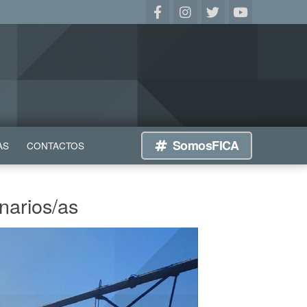
SomosFICA
AS
CONTACTOS
narios/as