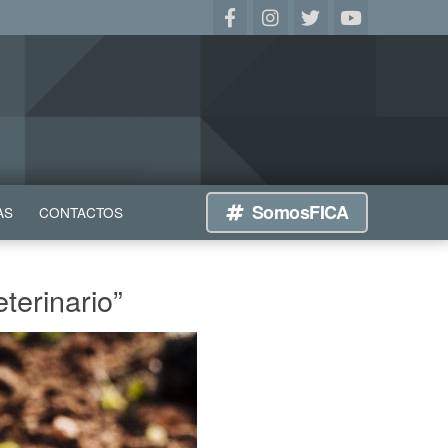
SomosFICA
AS
CONTACTOS
terinario”