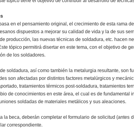
e tópico tiene el objetivo de contribuir al desarrollo de técnica
es
basa en el pensamiento original, el crecimiento de esta rama de 
sanos dispuestos a mejorar su calidad de vida y la de sus seme
de producción, las nuevas técnicas de soldadura, etc. hacen ne
ste tópico permitirá disertar en este tema, con el objetivo de g
ción de los soldadores.
 de soldadura, así como también la metalurgia resultante, son f
s son afectadas por distintos factores metalúrgicos y mecánic
portado, tratamientos térmicos post-soldadura, tratamientos ter
mbio de conocimientos en este área, el cual es de fundamental i
 uniones soldadas de materiales metálicos y sus aleaciones.
 beca, deberán completar el formulario de solicitud (antes del 
lar correspondiente.