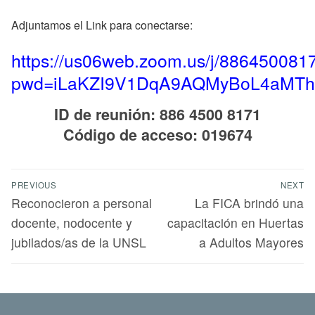
Adjuntamos el Link para conectarse:
https://us06web.zoom.us/j/886450081
pwd=iLaKZI9V1DqA9AQMyBoL4aMThL
ID de reunión: 886 4500 8171
Código de acceso: 019674
PREVIOUS
NEXT
Reconocieron a personal
La FICA brindó una
docente, nodocente y
capacitación en Huertas
jubilados/as de la UNSL
a Adultos Mayores