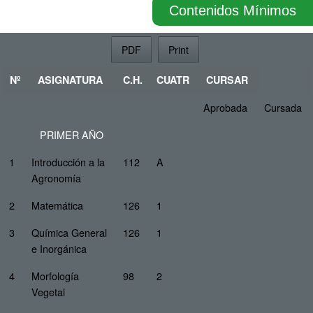
Contenidos Mínimos
PDF
Print
Nº
ASIGNATURA
C.H.
CUATR
CURSAR
Aprobada
Cursada
PRIMER AÑO
1
Introducción a la
112
A
Agronomía
2
Matemática
126
1
3
Química General
126
1
e Inorgánica
4
Morfología
98
2
Vegetal