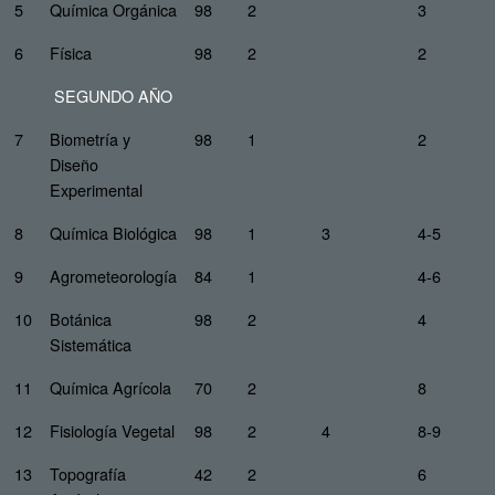
5
Química Orgánica
98
2
3
6
Física
98
2
2
SEGUNDO AÑO
7
Biometría y
98
1
2
Diseño
Experimental
8
Química Biológica
98
1
3
4-5
9
Agrometeorología
84
1
4-6
10
Botánica
98
2
4
Sistemática
11
Química Agrícola
70
2
8
12
Fisiología Vegetal
98
2
4
8-9
13
Topografía
42
2
6