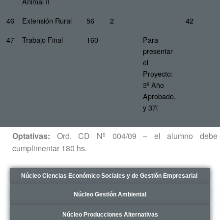
Animal II
46
Extensión Rural
56
2
42
47
Trabajo Final
160
Para
presentar
el
Proyecto:
3º Año
Aprobado,
y 37l
Optativas:
Ord. CD Nº 004/09 – el alumno debe
cumplimentar 180 hs.
Núcleo Ciencias Económico Sociales y de Gestión Empresarial
Núcleo Gestión Ambiental
Núcleo Producciones Alternativas