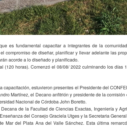
e es fundamental capacitar a integrantes de la comunidad
l compromiso de diseñar, planificar y llevar adelante las prop
arán acorde a lo diseñado y planificado.
cial (120 horas). Comenzó el 08/08/ 2022 culminando los días 
 la capacitación, estuvieron presentes el Presidente del CONFE
ndro Martínez, el Decano anfitrión y presidente de la comisió
versidad Nacional de Córdoba John Boretto.
la Decana de la Facultad de Ciencias Exactas, Ingeniería y Ag
 Enseñanza del Consejo Graciela Utges y la Secretaria General
de Mar del Plata Ana del Valle Sánchez. Esta última remarcó 