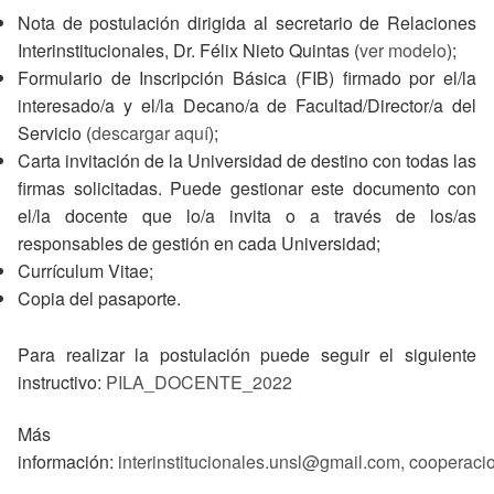
Nota de postulación dirigida al secretario de Relaciones
Interinstitucionales, Dr. Félix Nieto Quintas (
ver modelo
);
Formulario de Inscripción Básica (FIB) firmado por el/la
interesado/a y el/la Decano/a de Facultad/Director/a del
Servicio (
descargar aquí
);
Carta invitación de la Universidad de destino con todas las
firmas solicitadas. Puede gestionar este documento con
el/la docente que lo/a invita o a través de los/as
responsables de gestión en cada Universidad;
Currículum Vitae;
Copia del pasaporte.
Para realizar la postulación puede seguir el siguiente
instructivo:
PILA_DOCENTE_2022
Más
información:
interinstitucionales.unsl@gmail.com,
cooperaci