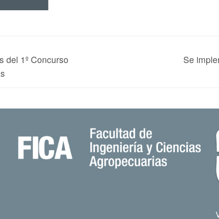
s del 1º Concurso
Se imple
as