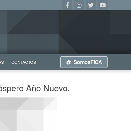
SomosFICA
AS
CONTACTOS
róspero Año Nuevo.