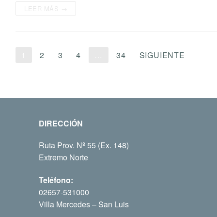
LEER MÁS →
1
2
3
4
…
34
SIGUIENTE
DIRECCIÓN
Ruta Prov. Nº 55 (Ex. 148)
Extremo Norte
Teléfono:
02657-531000
Villa Mercedes – San Luis