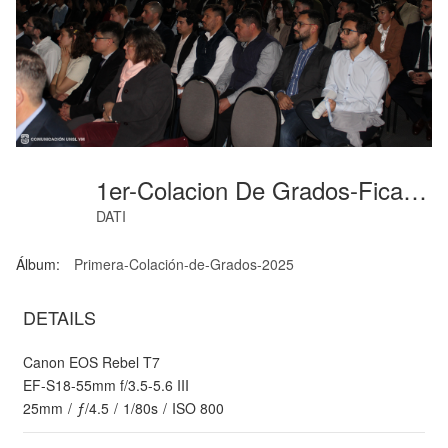
1er-Colacion De Grados-Fica-Junio-2025-100
DATI
Álbum:
Primera-Colación-de-Grados-2025
DETAILS
Canon EOS Rebel T7
EF-S18-55mm f/3.5-5.6 III
25mm
/
ƒ/4.5
/
1/80s
/
ISO 800