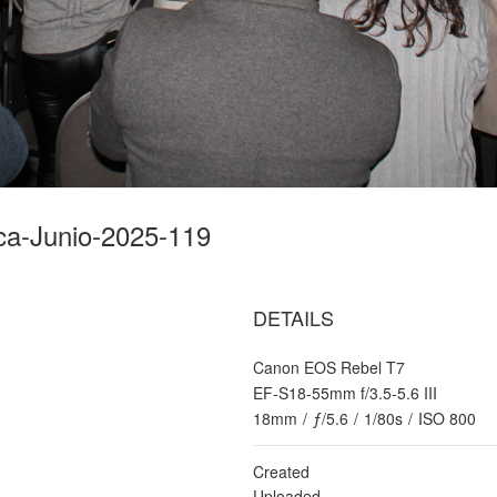
ica-Junio-2025-119
DETAILS
Canon EOS Rebel T7
EF-S18-55mm f/3.5-5.6 III
18mm
/
ƒ/5.6
/
1/80s
/
ISO 800
Created
Uploaded