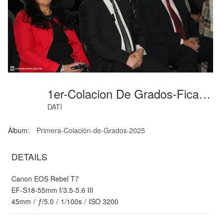
1er-Colacion De Grados-Fica-Junio-2025-9
DATI
Álbum:
Primera-Colación-de-Grados-2025
DETAILS
Canon EOS Rebel T7
EF-S18-55mm f/3.5-5.6 III
45mm
/
ƒ/5.0
/
1/100s
/
ISO 3200