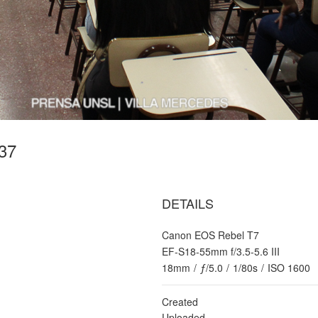
-37
DETAILS
Canon EOS Rebel T7
EF-S18-55mm f/3.5-5.6 III
18mm
/
ƒ/5.0
/
1/80s
/
ISO 1600
Created
Uploaded