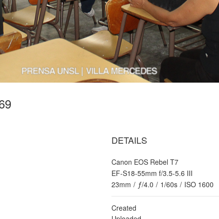
-69
DETAILS
Canon EOS Rebel T7
EF-S18-55mm f/3.5-5.6 III
23mm
/
ƒ/4.0
/
1/60s
/
ISO 1600
Created
Uploaded