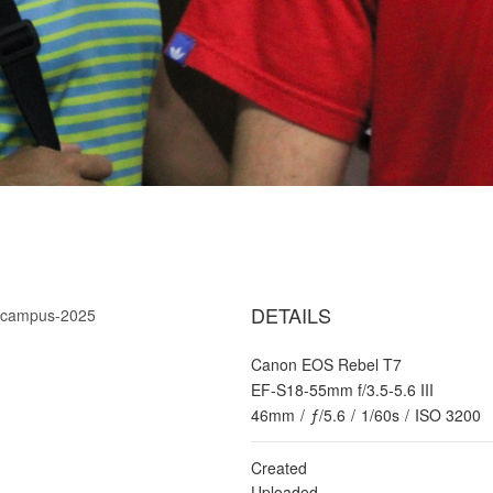
DETAILS
el campus-2025
Canon EOS Rebel T7
EF-S18-55mm f/3.5-5.6 III
46mm
/
ƒ/5.6
/
1/60s
/
ISO 3200
Created
Uploaded