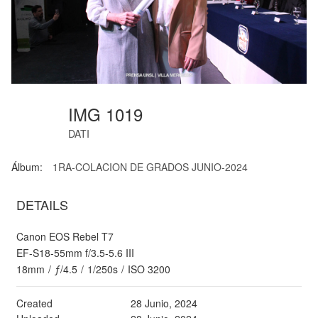
IMG 1019
DATI
Álbum:
1RA-COLACION DE GRADOS JUNIO-2024
DETAILS
Canon EOS Rebel T7
EF-S18-55mm f/3.5-5.6 III
18mm
/
ƒ/4.5
/
1/250s
/
ISO 3200
Created
28 Junio, 2024