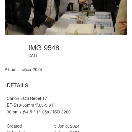
IMG 9548
DATI
Álbum:
sifica-2024
DETAILS
Canon EOS Rebel T7
EF-S18-55mm f/3.5-5.6 III
36mm
/
ƒ/4.5
/
1/125s
/
ISO 3200
Created
5 Junio, 2024