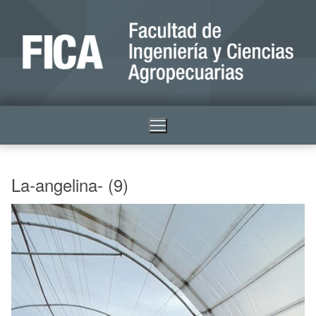
La-angelina- (9)