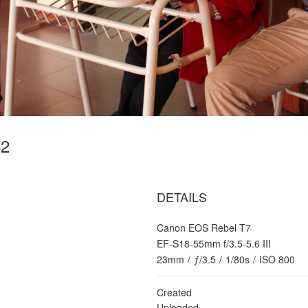
42
DETAILS
Canon EOS Rebel T7
EF-S18-55mm f/3.5-5.6 III
23mm
/
ƒ/3.5
/
1/80s
/
ISO 800
Created
Uploaded