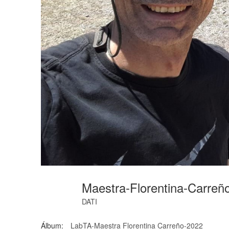
Maestra-Florentina-Carreñ
DATI
Álbum:
LabTA-Maestra Florentina Carreño-2022