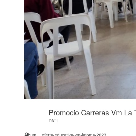
Promocio Carreras Vm La 
DATI
Álbum:
oferta-educativa-vm-latoma-2023