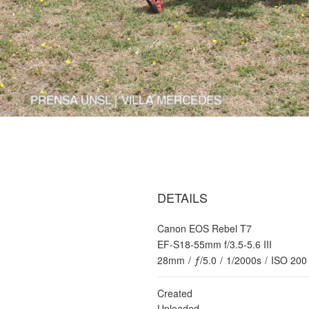
DETAILS
Canon EOS Rebel T7
EF-S18-55mm f/3.5-5.6 III
28mm
/
ƒ/5.0
/
1/2000s
/
ISO 200
Created
Uploaded