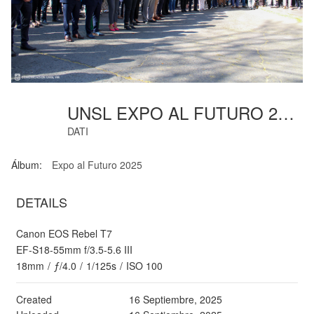
UNSL EXPO AL FUTURO 2025-Unsl-2
DATI
Álbum:
Expo al Futuro 2025
DETAILS
Canon EOS Rebel T7
EF-S18-55mm f/3.5-5.6 III
18mm
/
ƒ/4.0
/
1/125s
/
ISO 100
Created
16 Septiembre, 2025