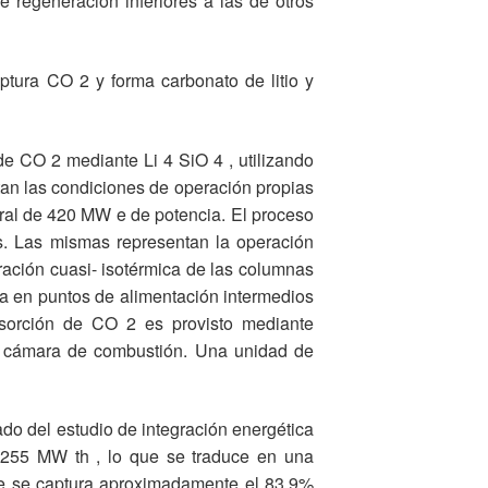
 regeneración inferiores a las de otros
tura CO 2 y forma carbonato de litio y
de CO 2 mediante Li 4 SiO 4 , utilizando
tan las condiciones de operación propias
ural de 420 MW e de potencia. El proceso
s. Las mismas representan la operación
ración cuasi- isotérmica de las columnas
a en puntos de alimentación intermedios
esorción de CO 2 es provisto mediante
a cámara de combustión. Una unidad de
ado del estudio de integración energética
a 255 MW th , lo que se traduce en una
que se captura aproximadamente el 83.9%