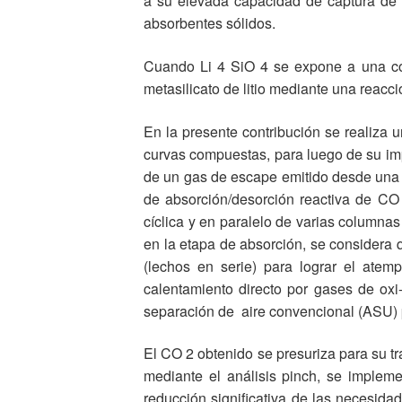
a su elevada capacidad de captura de C
absorbentes sólidos.
Cuando Li 4 SiO 4 se expone a una cor
metasilicato de litio mediante una reacc
En la presente contribución se realiza 
curvas compuestas, para luego de su imp
de un gas de escape emitido desde una c
de absorción/desorción reactiva de CO
cíclica y en paralelo de varias columna
en la etapa de absorción, se considera
(lechos en serie) para lograr el ate
calentamiento directo por gases de o
separación de aire convencional (ASU) 
El CO 2 obtenido se presuriza para su tr
mediante el análisis pinch, se implem
reducción significativa de las necesid