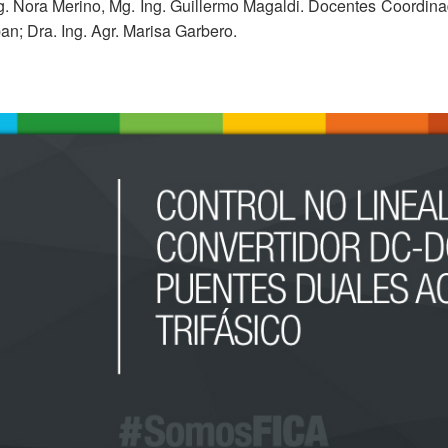
ng. Nora Merino, Mg. Ing. Guillermo Magaldi. Docentes Coordina
an; Dra. Ing. Agr. Marisa Garbero.