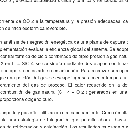
O 2 , elevada estabilidad cíclica y térmica y temperaturas de
riente de CO 2 a la temperatura y la presión adecuadas, cap
ión química exotérmica reversible.
un análisis de integración energética de una planta de captura 
lementación evaluar la eficiencia global del sistema. Se adop
entral térmica de ciclo combinado de triple presión a gas nat
 2 en Li 4 SiO 4 se considera mediante dos etapas continua
s que operan en estado no-estacionario. Para alcanzar una ope
 que una porción del gas de escape ingresa a menor temperatur
mperamiento del gas de proceso. El calor requerido en la d
xi-combustión de gas natural (CH 4 + O 2 ) generados en un
proporciona oxígeno puro.
ansporte y posterior utilización o almacenamiento. Como result
enta una estrategia de integración que permite ahorrar hast
ades de refrigeración y calefacción. Los resultados muestran 