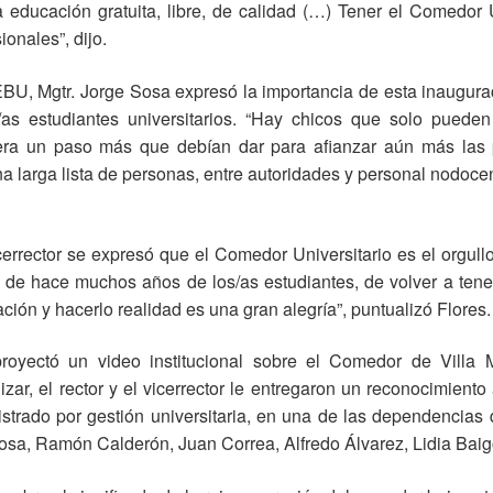
educación gratuita, libre, de calidad (…) Tener el Comedor Un
onales”, dijo.
EBU, Mgtr. Jorge Sosa expresó la importancia de esta inaugur
/as estudiantes universitarios. “Hay chicos que solo pueden
ra un paso más que debían dar para afianzar aún más las po
na larga lista de personas, entre autoridades y personal nodocen
cerrector se expresó que el Comedor Universitario es el orgull
de hace muchos años de los/as estudiantes, de volver a tene
ción y hacerlo realidad es una gran alegría”, puntualizó Flores.
 proyectó un video institucional sobre el Comedor de Villa
alizar, el rector y el vicerrector le entregaron un reconocimie
trado por gestión universitaria, en una de las dependencias d
sa, Ramón Calderón, Juan Correa, Alfredo Álvarez, Lidia Baigo