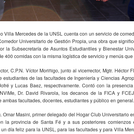
rio Villa Mercedes de la UNSL cuenta con un servicio de comed
 Comedor Universitario de Gestión Propia, una obra que signific
or la Subsecretaría de Asuntos Estudiantiles y Bienestar Un
r de 400 comidas con la misma logística de servicio y menús que
tor, C.P.N. Víctor Moriñigo, junto al vicerrector, Mgtr. Héctor F
de estudiantes de las facultades de Ingeniería y Ciencias Agr
Jofré y Lucas Baez, respectivamente. Contó con la presencia 
 UNViMe, Dr. David Rivarola, los decanos de la FICA y FCEJS
 ambas facultades, docentes, estudiantes y público en general
Ing. Omar Masini, primer delegado del Hogar Club Universitario 
en la provincia de Santa Fé y a sus posteriores comienzos
un día feliz para la UNSL, para las facultades y para Villa Me