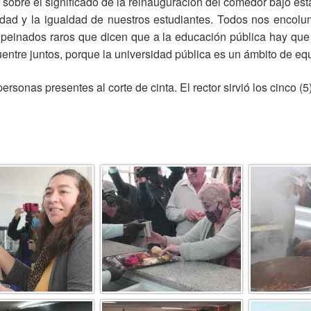
ión sobre el significado de la reinauguración del comedor bajo e
idad y la igualdad de nuestros estudiantes. Todos nos encol
inados raros que dicen que a la educación pública hay que ter
ntre juntos, porque la universidad pública es un ámbito de equ
personas presentes al corte de cinta. El rector sirvió los cinco (