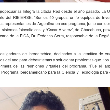
gropecuarias integra la citada Red desde el año pasado. La 
rte del RIBIERSE. “Somos 40 grupos, entre equipos de inve
os representantes de Argentina en ese programa, junto con d
e sistemas fotovoltaicos; y ‘Oscar Alvarez’, de Chacabuco, pr
decano de la FICA, Dr. Federico Serra, responsable de la Regió
estigadores de Iberoamérica, dedicados a la temática de ener
os del año para debatir temas y solucionar problemas que nos 
rimera de las reuniones virtuales del programa. “Fue el l
el Programa Iberoamericano para la Ciencia y Tecnología para