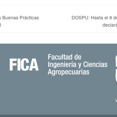
as Buenas Prácticas
DOSPU: Hasta el 8 de a
l
declar