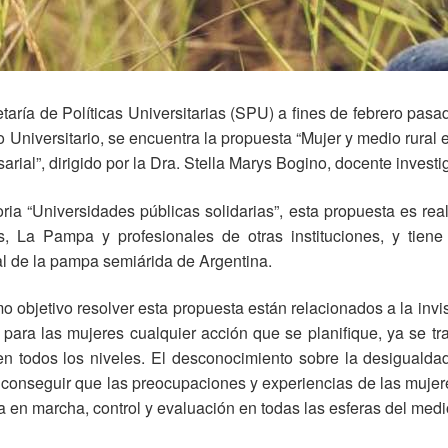
aría de Políticas Universitarias (SPU) a fines de febrero pasad
 Universitario, se encuentra la propuesta “Mujer y medio rural 
rial”, dirigido por la Dra. Stella Marys Bogino, docente invest
ia “Universidades públicas solidarias”, esta propuesta es rea
 La Pampa y profesionales de otras instituciones, y tiene
ral de la pampa semiárida de Argentina.
 objetivo resolver esta propuesta están relacionados a la invisi
 para las mujeres cualquier acción que se planifique, ya se tra
en todos los niveles. El desconocimiento sobre la desigualda
ra conseguir que las preocupaciones y experiencias de las mujer
a en marcha, control y evaluación en todas las esferas del medio