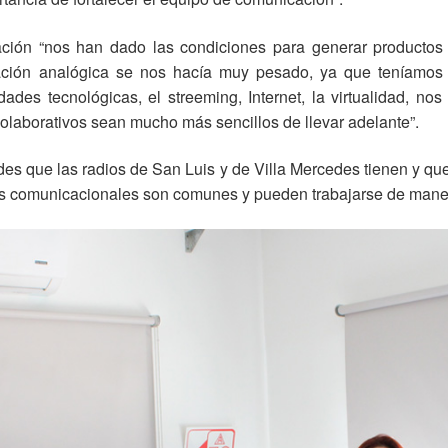
lización “nos han dado las condiciones para generar producto
ación analógica se nos hacía muy pesado, ya que teníamos q
idades tecnológicas, el streeming, Internet, la virtualidad, no
olaborativos sean mucho más sencillos de llevar adelante”.
ades que las radios de San Luis y de Villa Mercedes tienen y q
s comunicacionales son comunes y pueden trabajarse de manera