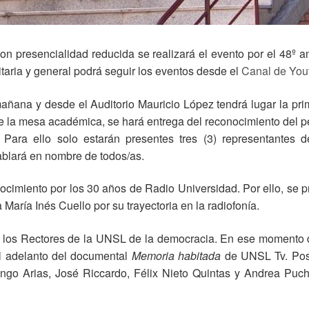
con presencialidad reducida se realizará el evento por el 48º a
aria y general podrá seguir los eventos desde el
Canal de You
añana y desde el Auditorio Mauricio López tendrá lugar la prim
de la mesa académica, se hará entrega del reconocimiento del pe
n. Para ello solo estarán presentes tres (3) representantes 
ablará en nombre de todos/as.
ocimiento por los 30 años de Radio Universidad. Por ello, se pr
María Inés Cuello por su trayectoria en la radiofonía.
 los Rectores de la UNSL de la democracia. En ese momento de
el adelanto del documental
Memoria habitada
de UNSL Tv. Post
ango Arias, José Riccardo, Félix Nieto Quintas y Andrea Puc