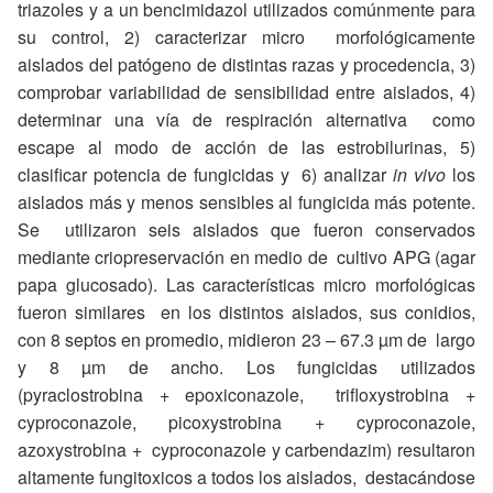
triazoles y a un bencimidazol utilizados comúnmente para
su control, 2) caracterizar micro morfológicamente
aislados del patógeno de distintas razas y procedencia, 3)
comprobar variabilidad de sensibilidad entre aislados, 4)
determinar una vía de respiración alternativa como
escape al modo de acción de las estrobilurinas, 5)
clasificar potencia de fungicidas y 6) analizar
in vivo
los
aislados más y menos sensibles al fungicida más potente.
Se utilizaron seis aislados que fueron conservados
mediante criopreservación en medio de cultivo APG (agar
papa glucosado). Las características micro morfológicas
fueron similares en los distintos aislados, sus conidios,
con 8 septos en promedio, midieron 23 – 67.3 µm de largo
y 8 µm de ancho. Los fungicidas utilizados
(pyraclostrobina + epoxiconazole, trifloxystrobina +
cyproconazole, picoxystrobina + cyproconazole,
azoxystrobina + cyproconazole y carbendazim) resultaron
altamente fungitoxicos a todos los aislados, destacándose