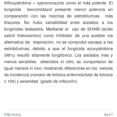
trifloxystrobina + cyproconazole como el más potente. El
fungicida bencimidazol presentó menor potencia en
comparación con las mezclas de estrobilurinas más
triazoles. No hubo variabilidad entre aislados a los
fungicidas testeados
.
Mediante el uso de SHAM (ácido
salicil hidroxamico) como inhibidor de una posible vía
alternativa de respiración, no se comprobó escape a las
estrobilurinas, debido a que el fungicida azoxystrobina
(98%) resultó altamente fungitóxico. Los aislados más y
menos sensibles obtenidos
in vitro,
se comportaron de
igual manera
in vivo
, mostrando diferencias en los valores
de incidencia (número de foliolos enfermos/total de foliolos
x 100) y severidad (grado de infección).
PREVIOUS
NEXT