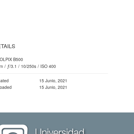
TAILS
OLPIX B500
m
/
ƒ/3.1
/
10/250s
/
ISO 400
ated
15 Junio, 2021
loaded
15 Junio, 2021