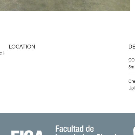
LOCATION
DE
e la FICA 02
CO
5m
Cre
Up