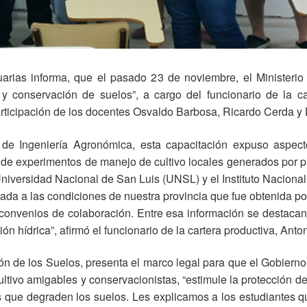
rias informa, que el pasado 23 de noviembre, el Ministerio
 y conservación de suelos”, a cargo del funcionario de la ca
participación de los docentes Osvaldo Barbosa, Ricardo Cerda y
 de Ingeniería Agronómica, esta capacitación expuso aspec
s de experimentos de manejo de cultivo locales generados por pr
niversidad Nacional de San Luis (UNSL) y el Instituto Nacional
ada a las condiciones de nuestra provincia que fue obtenida por
onvenios de colaboración. Entre esa información se destacan
n hídrica”, afirmó el funcionario de la cartera productiva, Anto
n de los Suelos, presenta el marco legal para que el Gobierno
ultivo amigables y conservacionistas, “estimule la protección de
s que degraden los suelos. Les explicamos a los estudiantes qu