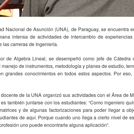
dad Nacional de Asunción (UNA), de Paraguay, se encuentra en 
ana intensa de actividades de intercambio de experiencia
 las carreras de Ingeniería.
esor de Algebra Lineal, se desempeñó como jefe de Cátedra 
el manejo de instrumentos, metodología y planes de estudio, 
n grandes conocimientos en todos estos aspectos. Por eso, 
 docente de la UNA organizó sus actividades con el Área de M
 es también juntarse con los estudiantes: “Como ingeniero qu
trices y de algunas factorizaciones para poder llegar a obj
studiantes de aquí. Porque cuando uno llega a cierto nivel de es
a profesión uno puede encontrarle alguna aplicación”.